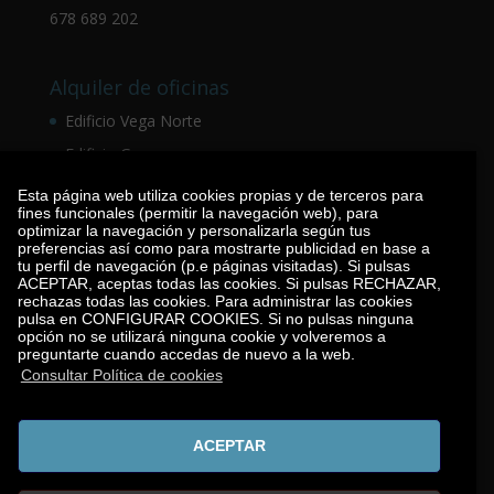
678 689 202
Alquiler de oficinas
Edificio Vega Norte
Edificio Gosa
Edificio Villar
Esta página web utiliza cookies propias y de terceros para
fines funcionales (permitir la navegación web), para
optimizar la navegación y personalizarla según tus
preferencias así como para mostrarte publicidad en base a
Alquiler de chalets
tu perfil de navegación (p.e páginas visitadas). Si pulsas
ACEPTAR, aceptas todas las cookies. Si pulsas RECHAZAR,
Los Altos de la Moraleja
rechazas todas las cookies. Para administrar las cookies
pulsa en CONFIGURAR COOKIES. Si no pulsas ninguna
opción no se utilizará ninguna cookie y volveremos a
preguntarte cuando accedas de nuevo a la web.
Alquiler de locales
Consultar Política de cookies
San Fernando, 78 (Santander)
Paseo de pereda, 37 (Santander)
ACEPTAR