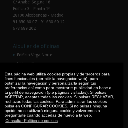
C/ Anabel Segura 16
Edificio 3 - Planta 1ª
28100 Alcobendas - Madrid
91 650 60 07 - 91 650 60 12
678 689 202
Alquiler de oficinas
Edificio Vega Norte
Edificio Gosa
Edificio Villar
Esta página web utiliza cookies propias y de terceros para
fines funcionales (permitir la navegación web), para
optimizar la navegación y personalizarla según tus
preferencias así como para mostrarte publicidad en base a
Alquiler de chalets
tu perfil de navegación (p.e páginas visitadas). Si pulsas
ACEPTAR, aceptas todas las cookies. Si pulsas RECHAZAR,
Los Altos de la Moraleja
rechazas todas las cookies. Para administrar las cookies
pulsa en CONFIGURAR COOKIES. Si no pulsas ninguna
opción no se utilizará ninguna cookie y volveremos a
preguntarte cuando accedas de nuevo a la web.
Alquiler de locales
Consultar Política de cookies